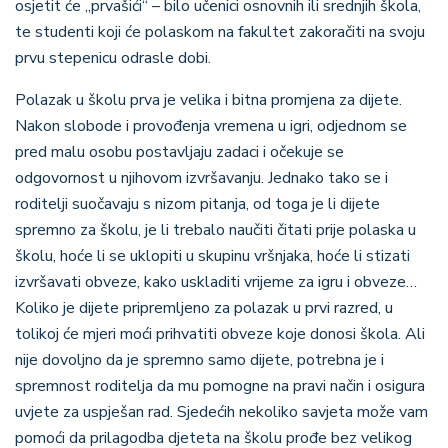
osjetit će „prvašići“ – bilo učenici osnovnih ili srednjih škola,
te studenti koji će polaskom na fakultet zakoračiti na svoju
prvu stepenicu odrasle dobi.
Polazak u školu prva je velika i bitna promjena za dijete.
Nakon slobode i provođenja vremena u igri, odjednom se
pred malu osobu postavljaju zadaci i očekuje se
odgovornost u njihovom izvršavanju. Jednako tako se i
roditelji suočavaju s nizom pitanja, od toga je li dijete
spremno za školu, je li trebalo naučiti čitati prije polaska u
školu, hoće li se uklopiti u skupinu vršnjaka, hoće li stizati
izvršavati obveze, kako uskladiti vrijeme za igru i obveze
…
Koliko je dijete pripremljeno za polazak u prvi razred, u
tolikoj će mjeri moći prihvatiti obveze koje donosi škola. Ali
nije dovoljno da je spremno samo dijete, potrebna je i
spremnost roditelja da mu pomogne na pravi način i osigura
uvjete za uspješan rad. Sjedećih nekoliko savjeta može vam
pomoći da prilagodba djeteta na školu prođe bez velikog