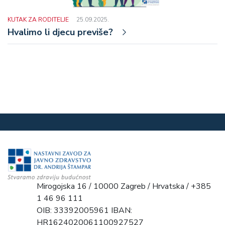
KUTAK ZA RODITELJE
25.09.2025.
Hvalimo li djecu previše?
Mirogojska 16 / 10000 Zagreb / Hrvatska / +385
1 46 96 111
OIB: 33392005961 IBAN:
HR1624020061100927527