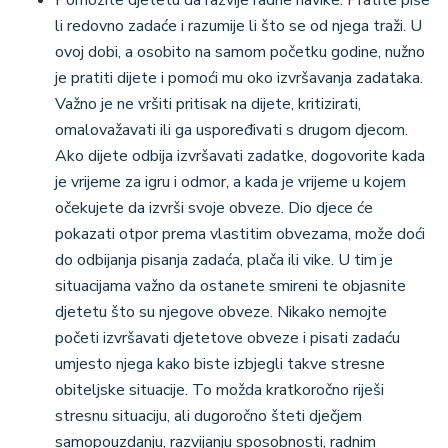
li redovno zadaće i razumije li što se od njega traži. U
ovoj dobi, a osobito na samom početku godine, nužno
je pratiti dijete i pomoći mu oko izvršavanja zadataka.
Važno je ne vršiti pritisak na dijete, kritizirati,
omalovažavati ili ga uspoređivati s drugom djecom.
Ako dijete odbija izvršavati zadatke, dogovorite kada
je vrijeme za igru i odmor, a kada je vrijeme u kojem
očekujete da izvrši svoje obveze. Dio djece će
pokazati otpor prema vlastitim obvezama, može doći
do odbijanja pisanja zadaća, plača ili vike. U tim je
situacijama važno da ostanete smireni te objasnite
djetetu što su njegove obveze. Nikako nemojte
početi izvršavati djetetove obveze i pisati zadaću
umjesto njega kako biste izbjegli takve stresne
obiteljske situacije. To možda kratkoročno riješi
stresnu situaciju, ali dugoročno šteti dječjem
samopouzdanju, razvijanju sposobnosti, radnim