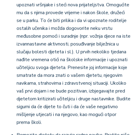
upoznati vršnjake i steći nova prijateljstva. Omogućite
mu da s njima provede vrijeme i nakon škole, družeći
se u parku. To će biti prilika i da vi upoznate roditelje
ostalih učenika i možda dogovorite neku vrstu
međusobne pomoći i suradnje (npr. vožnja djece na iste
izvannastavne aktivnosti, posuđivanje bilježnica u
slučaju bolesti djeteta i sl.). U prvih nekoliko tjedana
nađite vremena otići na školske informacije i upoznati
učiteljicu svoga djeteta. Prenesite joj informacije koje
smatrate da mora znati o vašem djetetu, njegovim
navikama, strahovima i zdravstvenoj situaciji. Ukoliko
vaš prvi dojam i ne bude pozitivan, izbjegavajte pred
djetetom kritizirati učiteljicu i druge nastavnike. Budite
sigurni da će dijete to čuti i da će vaše negativno
mišljenje utjecati i na njegovo, kao mogući otpor
prema školi.
Pomozite djetetu da razvije radne navike. Pratite piše