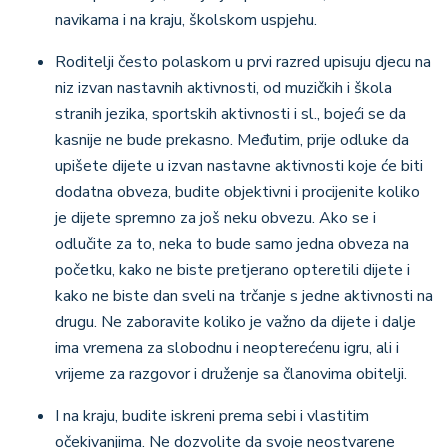
navikama i na kraju, školskom uspjehu.
Roditelji često polaskom u prvi razred upisuju djecu na
niz izvan nastavnih aktivnosti, od muzičkih i škola
stranih jezika, sportskih aktivnosti i sl., bojeći se da
kasnije ne bude prekasno. Međutim, prije odluke da
upišete dijete u izvan nastavne aktivnosti koje će biti
dodatna obveza, budite objektivni i procijenite koliko
je dijete spremno za još neku obvezu. Ako se i
odlučite za to, neka to bude samo jedna obveza na
početku, kako ne biste pretjerano opteretili dijete i
kako ne biste dan sveli na trčanje s jedne aktivnosti na
drugu. Ne zaboravite koliko je važno da dijete i dalje
ima vremena za slobodnu i neopterećenu igru, ali i
vrijeme za razgovor i druženje sa članovima obitelji.
I na kraju, budite iskreni prema sebi i vlastitim
očekivanjima. Ne dozvolite da svoje neostvarene