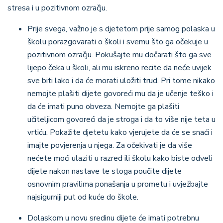
stresa i u pozitivnom ozračju.
Prije svega, važno je s djetetom prije samog polaska u
školu porazgovarati o školi i svemu što ga očekuje u
pozitivnom ozračju. Pokušajte mu dočarati što ga sve
lijepo čeka u školi, ali mu iskreno recite da neće uvijek
sve biti lako i da će morati uložiti trud. Pri tome nikako
nemojte plašiti dijete govoreći mu da je učenje teško i
da će imati puno obveza. Nemojte ga plašiti
učiteljicom govoreći da je stroga i da to više nije teta u
vrtiću. Pokažite djetetu kako vjerujete da će se snaći i
imajte povjerenja u njega. Za očekivati je da više
nećete moći ulaziti u razred ili školu kako biste odveli
dijete nakon nastave te stoga poučite dijete
osnovnim pravilima ponašanja u prometu i uvježbajte
najsigurniji put od kuće do škole.
Dolaskom u novu sredinu dijete će imati potrebnu