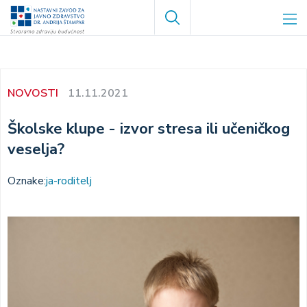
Skoči
Search
na
glavni
sadržaj
NOVOSTI
11.11.2021
Školske klupe - izvor stresa ili učeničkog
veselja?
Oznake:
ja-roditelj
Image