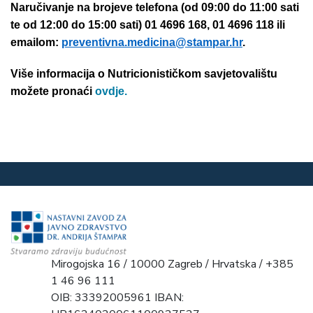
Naručivanje na brojeve telefona (od 09:00 do 11:00 sati
te od 12:00 do 15:00 sati) 01 4696 168, 01 4696 118 ili
emailom:
preventivna.medicina@stampar.hr
.
Više informacija o Nutricionističkom savjetovalištu
možete pronaći
ovdje.
Mirogojska 16 / 10000 Zagreb / Hrvatska / +385
1 46 96 111
OIB: 33392005961 IBAN: