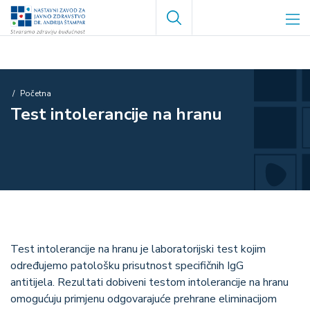
Skoči
Search
na
glavni
sadržaj
Breadcrumb
Početna
Test intolerancije na hranu
Test intolerancije na hranu je laboratorijski test kojim
određujemo patološku prisutnost specifičnih IgG
antitijela. Rezultati dobiveni testom intolerancije na hranu
omogućuju primjenu odgovarajuće prehrane eliminacijom