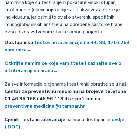
namirnica koje su testiranjem pokazale visoki stupanj
intolerancije (eliminacijska dijeta). Takva vrsta dijete je
individualna, jer osim što ovisi o stvaranju specifičnih
imunoglobulinskih antitijela na određene sastojke hrane,
ovisi i o zdravstvenom stanju samog pacijenta.
Dostupni su
testovi intolerancije na 44, 88, 176 i 264
namirnica
→
Otkrijte namirnice koje vam štete i saznajte sve o
intoleranciji na hranu→
Za sve informacije o cijenama i testiranju obratite se u naš
Centar za preventivnu medicinu na brojeve telefona
01 46 96 168 i 46 96 118 ili e-poštom na
preventivna.medicina@stampar.hr
Cjenik Testa intolerancije
na hranu dostupan je
ovdje
(.DOC).