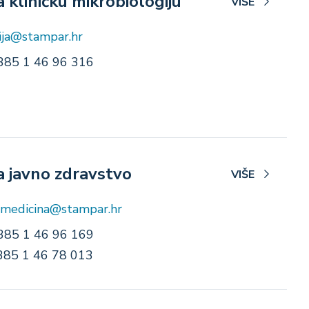
 kliničku mikrobiologiju
VIŠE
ija@stampar.hr
385 1 46 96 316
a javno zdravstvo
VIŠE
.medicina@stampar.hr
385 1 46 96 169
385 1 46 78 013