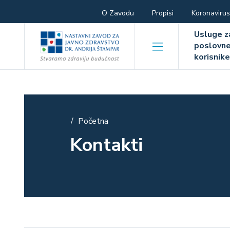
Skoči
Hamburger
O Zavodu
Propisi
Koronavirus
na
Hambur
glavni
menu
Usluge z
sadržaj
poslovn
menu
korisnik
Početna
Breadcrumb
Kontakti