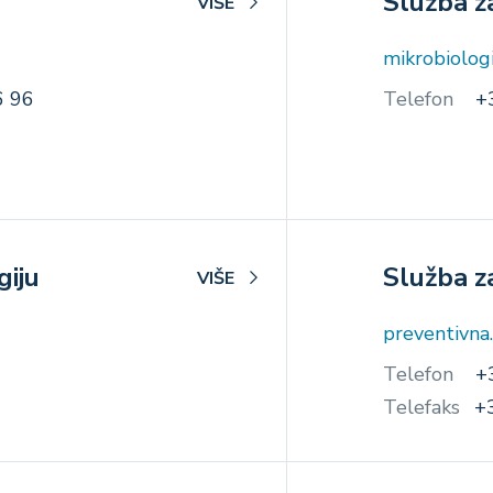
Služba za
VIŠE
mikrobiolog
6 96
Telefon
+
giju
Služba z
VIŠE
preventivna
Telefon
+
Telefaks
+