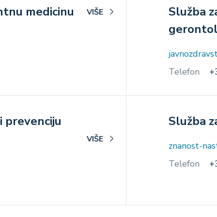
entnu medicinu
Služba z
VIŠE
gerontol
javnozdravs
Telefon
+
i prevenciju
Služba z
VIŠE
znanost-na
Telefon
+