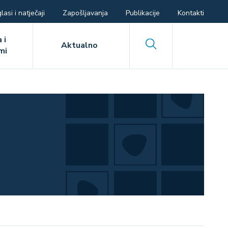
lasi i natječaji
Zapošljavanja
Publikacije
Kontakti
 i
Search
Aktualno
mi