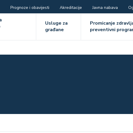
Prognoze i obavijesti
Akreditacije
Javna nabava
Og
ger
a
Usluge za
Promicanje zdravlja
e
građane
preventivni progra
e