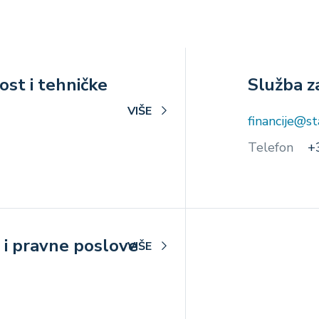
ost i tehničke
Služba 
VIŠE
financije@s
Telefon
+
e i pravne poslove
VIŠE