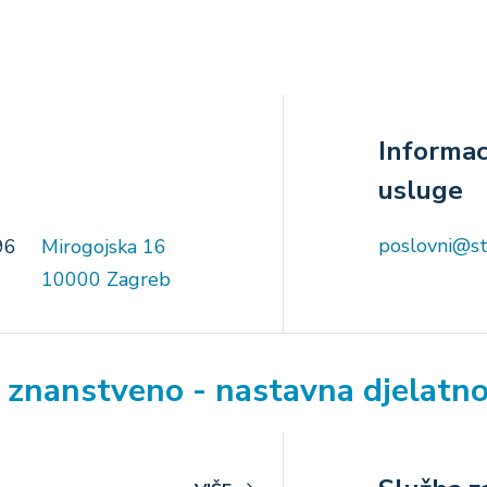
Informaci
usluge
poslovni@s
96
Mirogojska 16
10000 Zagreb
i znanstveno - nastavna djelatn