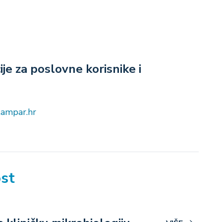
je za poslovne korisnike i
tampar.hr
ost