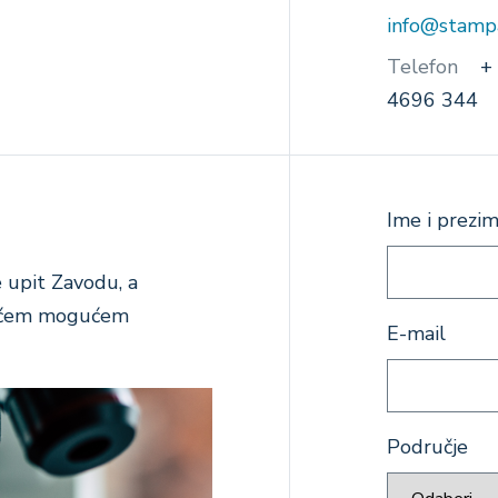
info@stampa
Telefon
+
4696 344
Polja
Ime i prezi
e upit Zavodu, a
kraćem mogućem
E-mail
Područje