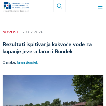
Skoči
Search
na
glavni
sadržaj
NOVOST
23.07.2026
Rezultati ispitivanja kakvoće vode za
kupanje jezera Jarun i Bundek
Oznake:
Jarun
Bundek
Image