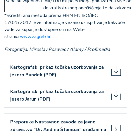
Kada su vrijednosti bik/100 ml pojedinoga pokazatelja više od 
do kratkotrajnog onečišćenja te da kak
*akreditirana metoda prema HRN EN ISO/IEC
17025:2017. Sve informacije vezano uz ispitivanje kakvoće
vode za kupanje dostupne su i na Web-
stranici
www.zagreb.hr
.
Fotografija: Miroslav Posavec / Alamy / Profimedia
Kartografski prikaz točaka uzorkovanja za
jezero Bundek (PDF)
Kartografski prikaz točaka uzorkovanja za
jezero Jarun (PDF)
Preporuke Nastavnog zavoda za javno
zdravstvo "Dr. Andrija Štampar" građanima