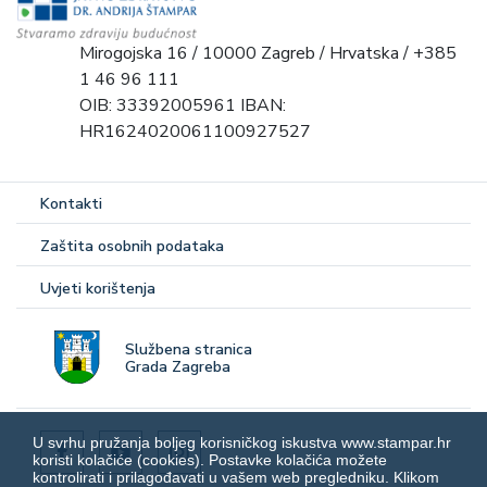
Mirogojska 16 / 10000 Zagreb / Hrvatska / +385
1 46 96 111
OIB: 33392005961 IBAN:
HR1624020061100927527
Kontakti
Zaštita osobnih podataka
Uvjeti korištenja
Službena stranica
Grada Zagreba
U svrhu pružanja boljeg korisničkog iskustva www.stampar.hr
koristi kolačiće (cookies). Postavke kolačića možete
kontrolirati i prilagođavati u vašem web pregledniku. Klikom