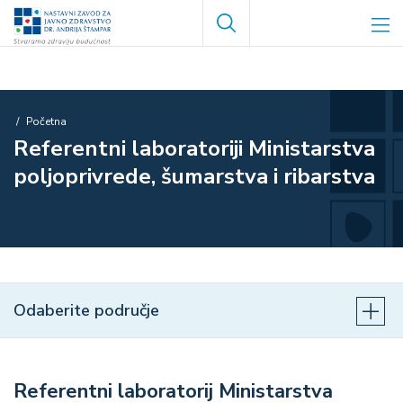
Skoči
Search
na
glavni
sadržaj
Breadcrumb
Početna
Referentni laboratoriji Ministarstva
poljoprivrede, šumarstva i ribarstva
Odaberite područje
Referentni laboratorij Ministarstva