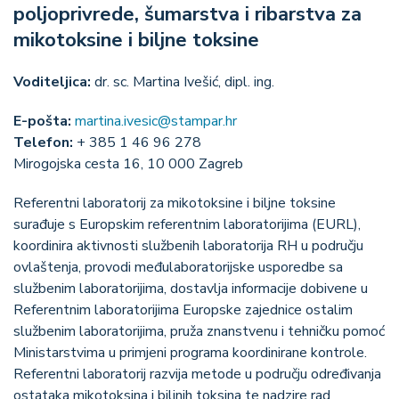
poljoprivrede, šumarstva i ribarstva za
mikotoksine i biljne toksine
Voditeljica:
dr. sc. Martina Ivešić, dipl. ing.
E-pošta:
martina.ivesic@stampar.hr
Telefon:
+ 385 1 46 96 278
Mirogojska cesta 16, 10 000 Zagreb
Referentni laboratorij za mikotoksine i biljne toksine
surađuje s Europskim referentnim laboratorijima (EURL),
koordinira aktivnosti službenih laboratorija RH u području
ovlaštenja, provodi međulaboratorijske usporedbe sa
službenim laboratorijima, dostavlja informacije dobivene u
Referentnim laboratorijima Europske zajednice ostalim
službenim laboratorijima, pruža znanstvenu i tehničku pomoć
Ministarstvima u primjeni programa koordinirane kontrole.
Referentni laboratorij razvija metode u području određivanja
ostataka mikotoksina i biljnih toksina te nadzire rad