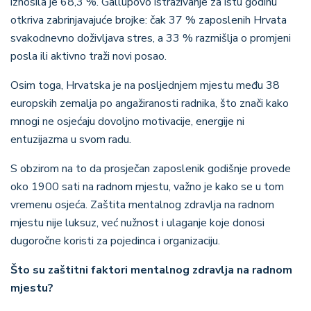
iznosila je 68,3 %. Gallupovo istraživanje za istu godinu
otkriva zabrinjavajuće brojke: čak 37 % zaposlenih Hrvata
svakodnevno doživljava stres, a 33 % razmišlja o promjeni
posla ili aktivno traži novi posao.
Osim toga, Hrvatska je na posljednjem mjestu među 38
europskih zemalja po angažiranosti radnika, što znači kako
mnogi ne osjećaju dovoljno motivacije, energije ni
entuzijazma u svom radu.
S obzirom na to da prosječan zaposlenik godišnje provede
oko 1900 sati na radnom mjestu, važno je kako se u tom
vremenu osjeća. Zaštita mentalnog zdravlja na radnom
mjestu nije luksuz, već nužnost i ulaganje koje donosi
dugoročne koristi za pojedinca i organizaciju.
Što su zaštitni faktori mentalnog zdravlja na radnom
mjestu?