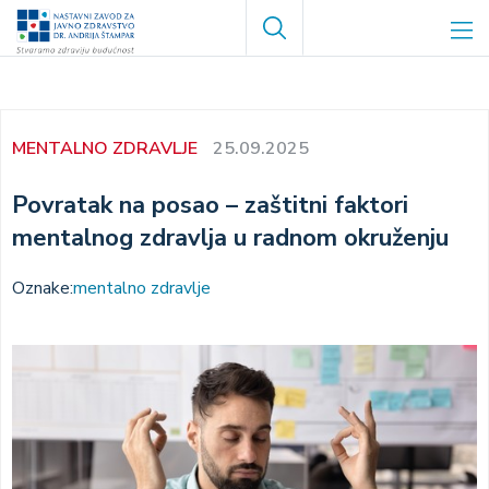
Skoči
Search
na
glavni
sadržaj
MENTALNO ZDRAVLJE
25.09.2025
Povratak na posao – zaštitni faktori
mentalnog zdravlja u radnom okruženju
Oznake:
mentalno zdravlje
Image