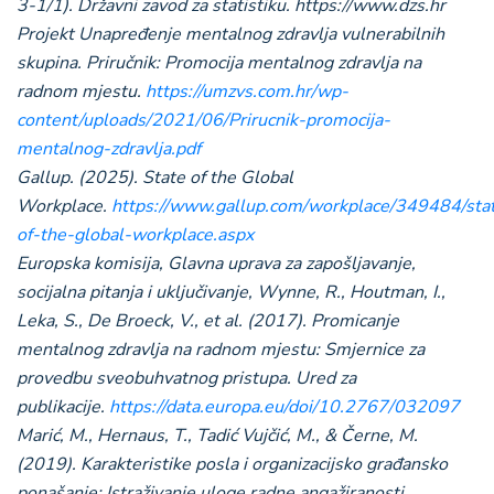
3-1/1). Državni zavod za statistiku. https://www.dzs.hr
Projekt Unapređenje mentalnog zdravlja vulnerabilnih
skupina. Priručnik: Promocija mentalnog zdravlja na
radnom mjestu.
https://umzvs.com.hr/wp-
content/uploads/2021/06/Prirucnik-promocija-
mentalnog-zdravlja.pdf
Gallup. (2025). State of the Global
Workplace.
https://www.gallup.com/workplace/349484/sta
of-the-global-workplace.aspx
Europska komisija, Glavna uprava za zapošljavanje,
socijalna pitanja i uključivanje, Wynne, R., Houtman, I.,
Leka, S., De Broeck, V., et al. (2017). Promicanje
mentalnog zdravlja na radnom mjestu: Smjernice za
provedbu sveobuhvatnog pristupa. Ured za
publikacije.
https://data.europa.eu/doi/10.2767/032097
Marić, M., Hernaus, T., Tadić Vujčić, M., & Černe, M.
(2019). Karakteristike posla i organizacijsko građansko
ponašanje: Istraživanje uloge radne angažiranosti