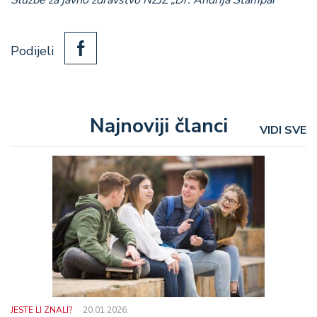
Službe za javno zdravstvo NZJZ „Dr. Andrija Štampar“
Podijeli
Najnoviji članci
VIDI SVE
JESTE LI ZNALI?
20.01.2026.