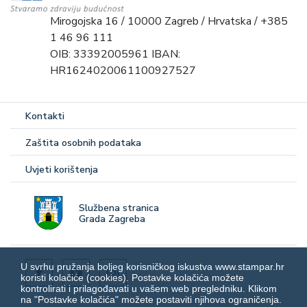
Mirogojska 16 / 10000 Zagreb / Hrvatska / +385
1 46 96 111
OIB: 33392005961 IBAN:
HR1624020061100927527
Kontakti
Zaštita osobnih podataka
Uvjeti korištenja
Službena stranica
Grada Zagreba
U svrhu pružanja boljeg korisničkog iskustva www.stampar.hr
koristi kolačiće (cookies). Postavke kolačića možete
kontrolirati i prilagođavati u vašem web pregledniku. Klikom
na "Postavke kolačića" možete postaviti njihova ograničenja.