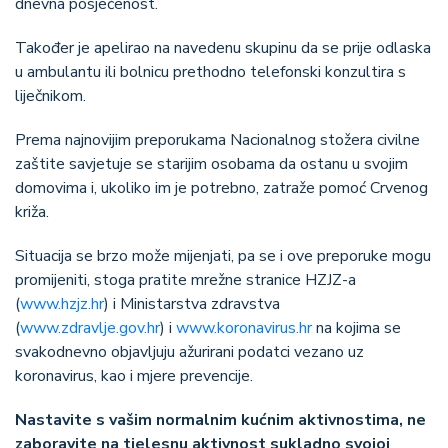
dnevna posjećenost.
Također je apelirao na navedenu skupinu da se prije odlaska
u ambulantu ili bolnicu prethodno telefonski konzultira s
liječnikom.
Prema najnovijim preporukama Nacionalnog stožera civilne
zaštite savjetuje se starijim osobama da ostanu u svojim
domovima i, ukoliko im je potrebno, zatraže pomoć Crvenog
križa.
Situacija se brzo može mijenjati, pa se i ove preporuke mogu
promijeniti, stoga pratite mrežne stranice HZJZ-a
(
www.hzjz.hr
) i Ministarstva zdravstva
(
www.zdravlje.gov.hr
) i
www.koronavirus.hr
na kojima se
svakodnevno objavljuju ažurirani podatci vezano uz
koronavirus, kao i mjere prevencije.
Nastavite s vašim normalnim kućnim aktivnostima, ne
zaboravite na tjelesnu aktivnost sukladno svojoj