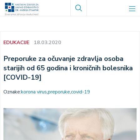
Skoči
Search
na
glavni
sadržaj
EDUKACIJE
18.03.2020
Preporuke za očuvanje zdravlja osoba
starijih od 65 godina i kroničnih bolesnika
[COVID-19]
Oznake:
korona virus
preporuke
covid-19
Image