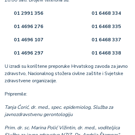
20.00 sati. Brojevi telefona su:
01 2991 356 01 6468 334
01 4696 276 01 6468 335
01 4696 107 01 6468 337
01 4696 297 01 6468 338
U izradi su korištene preporuke Hrvatskog zavoda za javno
zdravstvo, Nacionalnog stožera civilne zaštite i Svjetske
zdravstvene organizacije.
Pripremile:
Tanja Ćorić, dr. med., spec. epidemiolog, Služba za
javnozdravstvenu gerontologiju
Prim. dr. sc. Marina Polić Vižintin, dr. med., voditeljica