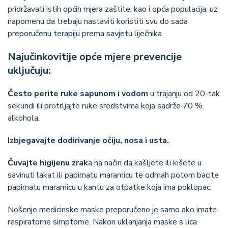
pridržavati istih općih mjera zaštite, kao i opća populacija, uz
napomenu da trebaju nastaviti koristiti svu do sada
preporučenu terapiju prema savjetu liječnika.
Najučinkovitije opće mjere prevencije
uključuju:
Često perite ruke sapunom i vodom
u trajanju od 20-tak
sekundi ili protrljajte ruke sredstvima koja sadrže 70 %
alkohola.
Izbjegavajte dodirivanje očiju, nosa i usta.
Čuvajte higijenu zrak
a na način da kašljete ili kišete u
savinuti lakat ili papirnatu maramicu te odmah potom bacite
papirnatu maramicu u kantu za otpatke koja ima poklopac.
Nošenje medicinske maske preporučeno je samo ako imate
respiratorne simptome. Nakon uklanjanja maske s lica