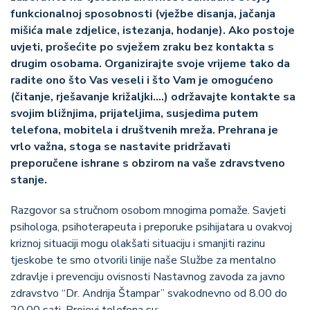
funkcionalnoj sposobnosti (vježbe disanja, jačanja
mišića male zdjelice, istezanja, hodanje). Ako postoje
uvjeti, prošećite po svježem zraku bez kontakta s
drugim osobama. Organizirajte svoje vrijeme tako da
radite ono što Vas veseli i što Vam je omogućeno
(čitanje, rješavanje križaljki….) održavajte kontakte sa
svojim bližnjima, prijateljima, susjedima putem
telefona, mobitela i društvenih mreža. Prehrana je
vrlo važna, stoga se nastavite pridržavati
preporučene ishrane s obzirom na vaše zdravstveno
stanje.
Razgovor sa stručnom osobom mnogima pomaže. Savjeti
psihologa, psihoterapeuta i preporuke psihijatara u ovakvoj
kriznoj situaciji mogu olakšati situaciju i smanjiti razinu
tjeskobe te smo otvorili linije naše Službe za mentalno
zdravlje i prevenciju ovisnosti Nastavnog zavoda za javno
zdravstvo “Dr. Andrija Štampar” svakodnevno od 8.00 do