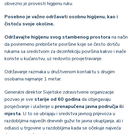
obvezno je provesti higijenu ruku.
Posebno je važno održavati osobnu higijenu, kao i
čistoću svoje okoline.
Održavajte higijenu svog stambenog prostora
na način
da povremeno prebrišete površine koje se često dotiču
rukama sa sredstvom za dezinfekciju površina kakvo i inače
koriste u kućanstvu, uz redovito provjetravanje.
Održavanje razmaka u društvenom kontaktu s drugim
osobama najmanje 1 metar.
Generalni direktor Svjetske zdravstvene organizacije
pozvao je sve
starije od 60 godina
da izbjegavaju
posjećivanje i ulaženje u
prenapučena javna područja ili
mjesta
. U to se ubrajaju i sredstva javnog prijevoza u
razdobljima najvećih dnevnih gužvi te javna okupljanja, ali i
odlasci u trgovine u razdobljima kada se očekuje najveća