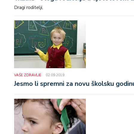
Dragi roditelji,
VAŠE ZDRAVLJE
02.09.2019.
Jesmo li spremni za novu školsku godin