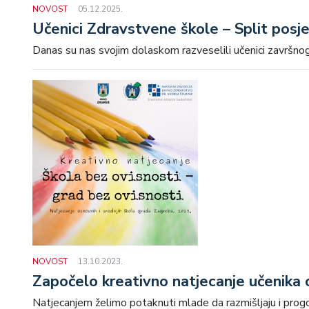
NOVOST
05.12.2025.
Učenici Zdravstvene škole – Split posjet
Danas su nas svojim dolaskom razveselili učenici završnog
NOVOST
13.10.2023.
Započelo kreativno natjecanje učenika o
Natjecanjem želimo potaknuti mlade da razmišljaju i progov