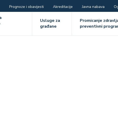
Prognoze i obavijesti
Akreditacije
Javna nabava
Og
ger
a
Usluge za
Promicanje zdravlja
e
građane
preventivni progra
e