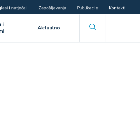
lasi i natječaji
Zapošljavanja
Publikacije
Kontakti
 i
Search
Aktualno
mi