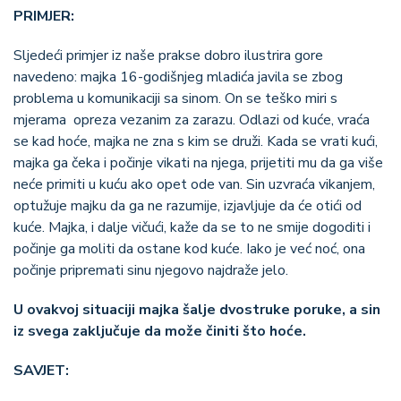
PRIMJER:
Sljedeći primjer iz naše prakse dobro ilustrira gore
navedeno: majka 16-godišnjeg mladića javila se zbog
problema u komunikaciji sa sinom. On se teško miri s
mjerama opreza vezanim za zarazu. Odlazi od kuće, vraća
se kad hoće, majka ne zna s kim se druži. Kada se vrati kući,
majka ga čeka i počinje vikati na njega, prijetiti mu da ga više
neće primiti u kuću ako opet ode van. Sin uzvraća vikanjem,
optužuje majku da ga ne razumije, izjavljuje da će otići od
kuće. Majka, i dalje vičući, kaže da se to ne smije dogoditi i
počinje ga moliti da ostane kod kuće. Iako je već noć, ona
počinje pripremati sinu njegovo najdraže jelo.
U ovakvoj situaciji majka šalje dvostruke poruke, a sin
iz svega zaključuje da može činiti što hoće.
SAVJET: