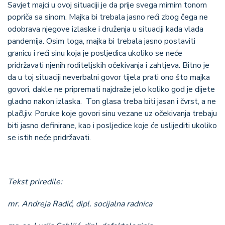
Savjet majci u ovoj situaciji je da prije svega mirnim tonom
popriča sa sinom. Majka bi trebala jasno reći zbog čega ne
odobrava njegove izlaske i druženja u situaciji kada vlada
pandemija. Osim toga, majka bi trebala jasno postaviti
granicu i reći sinu koja je posljedica ukoliko se neće
pridržavati njenih roditeljskih očekivanja i zahtjeva. Bitno je
da u toj situaciji neverbalni govor tijela prati ono što majka
govori, dakle ne pripremati najdraže jelo koliko god je dijete
gladno nakon izlaska. Ton glasa treba biti jasan i čvrst, a ne
plačljiv. Poruke koje govori sinu vezane uz očekivanja trebaju
biti jasno definirane, kao i posljedice koje će uslijediti ukoliko
se istih neće pridržavati.
Tekst priredile:
mr. Andreja Radić, dipl. socijalna radnica