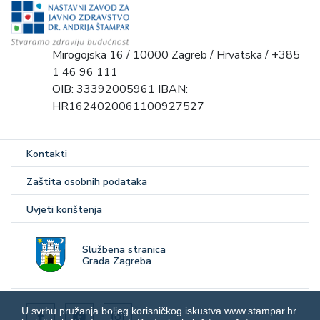
Mirogojska 16 / 10000 Zagreb / Hrvatska / +385
1 46 96 111
OIB: 33392005961 IBAN:
HR1624020061100927527
Kontakti
Zaštita osobnih podataka
Uvjeti korištenja
Službena stranica
Grada Zagreba
U svrhu pružanja boljeg korisničkog iskustva www.stampar.hr