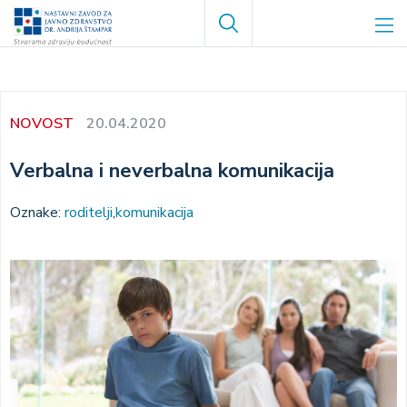
Skoči
Search
na
glavni
sadržaj
NOVOST
20.04.2020
Verbalna i neverbalna komunikacija
Oznake:
roditelji
komunikacija
Image