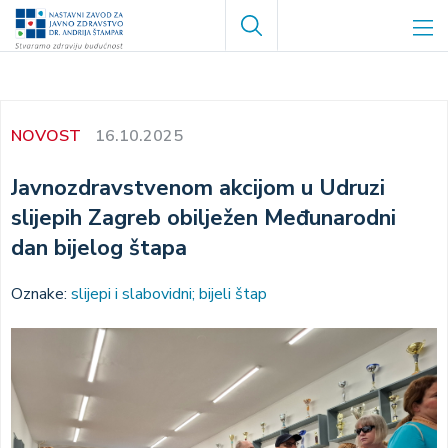
Skoči
Search
na
glavni
sadržaj
NOVOST
16.10.2025
Javnozdravstvenom akcijom u Udruzi
slijepih Zagreb obilježen Međunarodni
dan bijelog štapa
Oznake:
slijepi i slabovidni; bijeli štap
Image