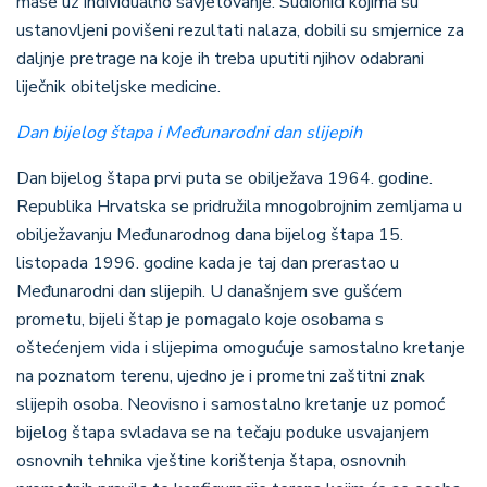
mase uz individualno savjetovanje. Sudionici kojima su
ustanovljeni povišeni rezultati nalaza, dobili su smjernice za
daljnje pretrage na koje ih treba uputiti njihov odabrani
liječnik obiteljske medicine.
Dan bijelog štapa i Međunarodni dan slijepih
Dan bijelog štapa prvi puta se obilježava 1964. godine.
Republika Hrvatska se pridružila mnogobrojnim zemljama u
obilježavanju Međunarodnog dana bijelog štapa 15.
listopada 1996. godine kada je taj dan prerastao u
Međunarodni dan slijepih. U današnjem sve gušćem
prometu, bijeli štap je pomagalo koje osobama s
oštećenjem vida i slijepima omogućuje samostalno kretanje
na poznatom terenu, ujedno je i prometni zaštitni znak
slijepih osoba. Neovisno i samostalno kretanje uz pomoć
bijelog štapa svladava se na tečaju poduke usvajanjem
osnovnih tehnika vještine korištenja štapa, osnovnih