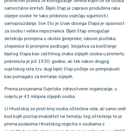
prometnih pravila te konfiguracije terena kojim će se osoba
samostalno kretati. Bijeli štap je zapravo produžena ruka
slijepe osobe te tako pridonosi osjećaju sigurnosti i
samopouzdanja. Sve što je izvan dosega štapa je opasnost
za osobu i velika nepoznanica. Bijeli štap omogućuje
detekciju promjena u okolini (prepreke, rubove pločnika,
stepenice ili promjene podloge). Inicijativa za korištenje
bijelog štapa kao zaštitnog znaka slijepih osoba u prometu
pokrenuta je još 1930. godine, ali tek nakon drugog
svjetskog rata tzv. dugi bijeli štap počinje se primjenjivati
kao pomagalo za kretanje slijepih.
Prema procjenama Svjetske zdravstvene organizacije, u
svijetu je 43 milijuna slijepih osoba.
U Hrvatskoj se prati broj osoba oštećena vida, ali samo onih
kod kojih postoji invaliditet na temelju tog oštećenja te je
prema podacima Hrvatskog registra o osobama s