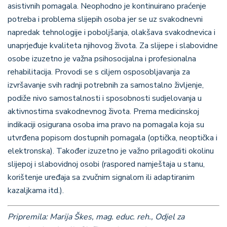
asistivnih pomagala. Neophodno je kontinuirano praćenje
potreba i problema slijepih osoba jer se uz svakodnevni
napredak tehnologije i poboljšanja, olakšava svakodnevica i
unaprjeđuje kvaliteta njihovog života. Za slijepe i slabovidne
osobe izuzetno je važna psihosocijalna i profesionalna
rehabilitacija. Provodi se s ciljem osposobljavanja za
izvršavanje svih radnji potrebnih za samostalno življenje,
podiže nivo samostalnosti i sposobnosti sudjelovanja u
aktivnostima svakodnevnog života. Prema medicinskoj
indikaciji osigurana osoba ima pravo na pomagala koja su
utvrđena popisom dostupnih pomagala (optička, neoptička i
elektronska). Također izuzetno je važno prilagoditi okolinu
slijepoj i slabovidnoj osobi (raspored namještaja u stanu,
korištenje uređaja sa zvučnim signalom ili adaptiranim
kazaljkama itd.).
Pripremila: Marija Škes, mag. educ. reh., Odjel za