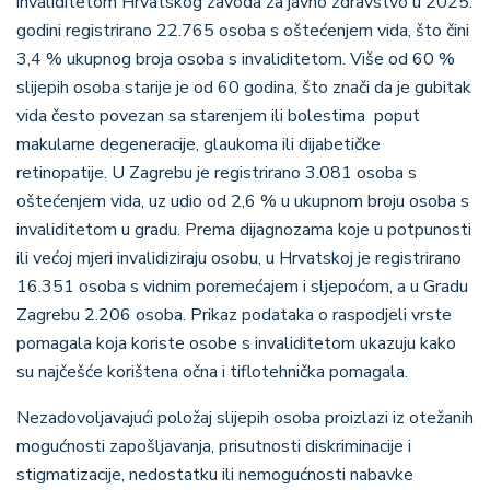
invaliditetom Hrvatskog zavoda za javno zdravstvo u 2025.
godini registrirano 22.765 osoba s oštećenjem vida, što čini
3,4 % ukupnog broja osoba s invaliditetom. Više od 60 %
slijepih osoba starije je od 60 godina, što znači da je gubitak
vida često povezan sa starenjem ili bolestima poput
makularne degeneracije, glaukoma ili dijabetičke
retinopatije. U Zagrebu je registrirano 3.081 osoba s
oštećenjem vida, uz udio od 2,6 % u ukupnom broju osoba s
invaliditetom u gradu. Prema dijagnozama koje u potpunosti
ili većoj mjeri invalidiziraju osobu, u Hrvatskoj je registrirano
16.351 osoba s vidnim poremećajem i sljepoćom, a u Gradu
Zagrebu 2.206 osoba. Prikaz podataka o raspodjeli vrste
pomagala koja koriste osobe s invaliditetom ukazuju kako
su najčešće korištena očna i tiflotehnička pomagala.
Nezadovoljavajući položaj slijepih osoba proizlazi iz otežanih
mogućnosti zapošljavanja, prisutnosti diskriminacije i
stigmatizacije, nedostatku ili nemogućnosti nabavke