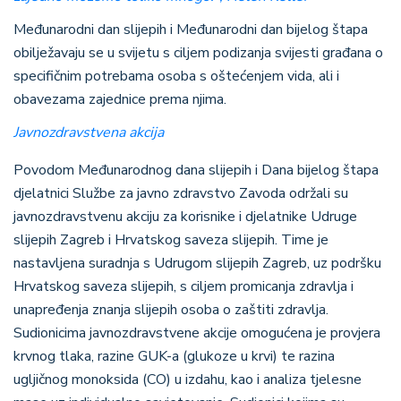
Međunarodni dan slijepih i Međunarodni dan bijelog štapa
obilježavaju se u svijetu s ciljem podizanja svijesti građana o
specifičnim potrebama osoba s oštećenjem vida, ali i
obavezama zajednice prema njima.
Javnozdravstvena akcija
Povodom Međunarodnog dana slijepih i Dana bijelog štapa
djelatnici Službe za javno zdravstvo Zavoda održali su
javnozdravstvenu akciju za korisnike i djelatnike Udruge
slijepih Zagreb i Hrvatskog saveza slijepih.
Time je
nastavljena suradnja s Udrugom slijepih Zagreb, uz podršku
Hrvatskog saveza slijepih, s
ciljem promicanja zdravlja i
unapređenja znanja slijepih osoba o zaštiti zdravlja
.
Sudionicima javnozdravstvene akcije omogućena je provjera
krvnog tlaka, razine GUK-a (glukoze u krvi) te razina
ugljičnog monoksida (CO) u izdahu, kao i analiza tjelesne