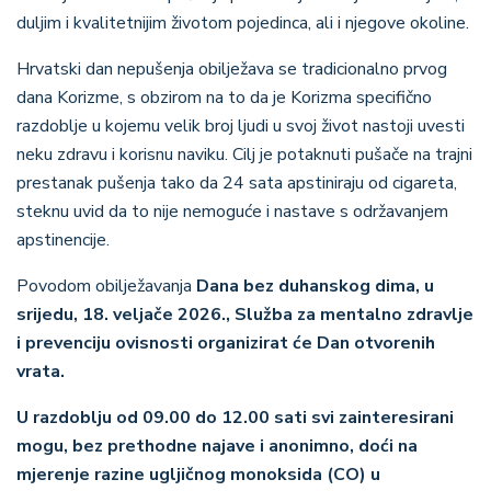
duljim i kvalitetnijim životom pojedinca, ali i njegove okoline.
Hrvatski dan nepušenja obilježava se tradicionalno prvog
dana Korizme, s obzirom na to da je Korizma specifično
razdoblje u kojemu velik broj ljudi u svoj život nastoji uvesti
neku zdravu i korisnu naviku. Cilj je potaknuti pušače na trajni
prestanak pušenja tako da 24 sata apstiniraju od cigareta,
steknu uvid da to nije nemoguće i nastave s održavanjem
apstinencije.
Povodom obilježavanja
Dana bez duhanskog dima, u
srijedu, 18. veljače 2026., Služba za mentalno zdravlje
i prevenciju ovisnosti organizirat će Dan otvorenih
vrata.
U razdoblju od 09.00 do 12.00 sati svi zainteresirani
mogu, bez prethodne najave i anonimno, doći na
mjerenje razine ugljičnog monoksida (CO) u