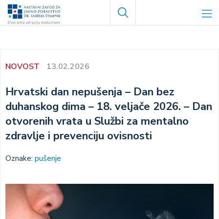
Skoči
Search
na
glavni
sadržaj
NOVOST
13.02.2026
Hrvatski dan nepušenja – Dan bez
duhanskog dima – 18. veljače 2026. – Dan
otvorenih vrata u Službi za mentalno
zdravlje i prevenciju ovisnosti
Oznake:
pušenje
Image