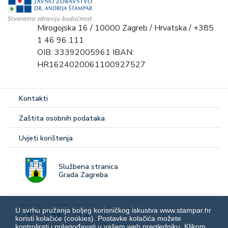
Mirogojska 16 / 10000 Zagreb / Hrvatska / +385
1 46 96 111
OIB: 33392005961 IBAN:
HR1624020061100927527
Kontakti
Zaštita osobnih podataka
Uvjeti korištenja
Službena stranica
Grada Zagreba
U svrhu pružanja boljeg korisničkog iskustva www.stampar.hr
koristi kolačiće (cookies). Postavke kolačića možete
kontrolirati i prilagođavati u vašem web pregledniku. Klikom