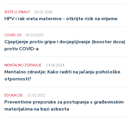
JESTE LI ZNALI?
20.01.2026.
HPV i rak vrata maternice - otkrijte rizik na vrijeme
COVID-19
09.10.2025.
Cijepljenje protiv gripe i docjepljivanje (booster doza)
protiv COVID-a
MENTALNO ZDRAVLJE
14.06.2024.
Mentalno zdravlje: Kako raditi na jačanju psihološke
otpornosti?
EDUKACIJE
15.02.2022.
Preventivne preporuke za postupanja s građevinskim
materijalima na bazi azbesta