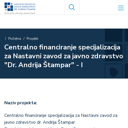
Skoči
Search
na
glavni
sadržaj
Breadcrumb
Početna
Projekti
Centralno financiranje specijalizacija
za Nastavni zavod za javno zdravstvo
"Dr. Andrija Štampar" - I
Naziv projekta:
Centralno financiranje specijalizacija za Nastavni zavod za
javno zdravstvo dr. Andrija Štampar