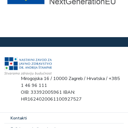
Mirogojska 16 / 10000 Zagreb / Hrvatska / +385
1 46 96 111
OIB: 33392005961 IBAN:
HR1624020061100927527
Kontakti