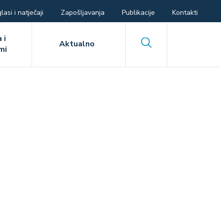
lasi i natječaji
Zapošljavanja
Publikacije
Kontakti
 i
Search
Aktualno
mi