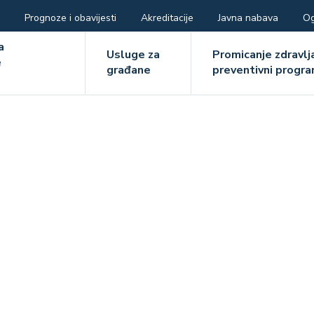
Prognoze i obavijesti
Akreditacije
Javna nabava
Og
ger
a
Usluge za
Promicanje zdravlja
e
građane
preventivni progra
e