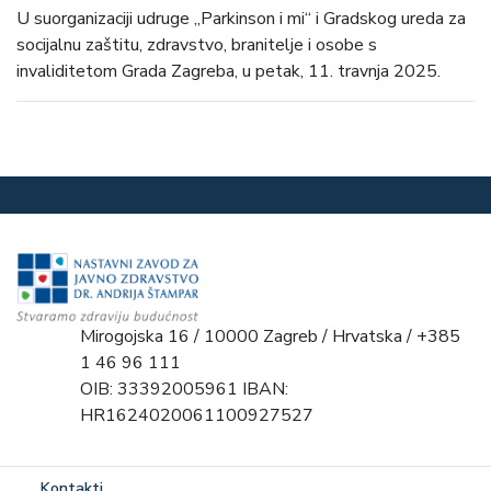
U suorganizaciji udruge „Parkinson i mi“ i Gradskog ureda za
socijalnu zaštitu, zdravstvo, branitelje i osobe s
invaliditetom Grada Zagreba, u petak, 11. travnja 2025.
Mirogojska 16 / 10000 Zagreb / Hrvatska / +385
1 46 96 111
OIB: 33392005961 IBAN:
HR1624020061100927527
Kontakti