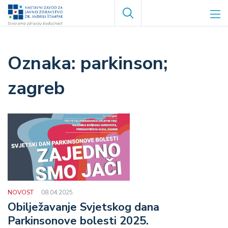
Skoči
Search
na
glavni
sadržaj
parkinson;
zagreb
NOVOST
08.04.2025.
Obilježavanje Svjetskog dana
Parkinsonove bolesti 2025.