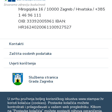
Mirogojska 16 / 10000 Zagreb / Hrvatska / +385
1 46 96 111
OIB: 33392005961 IBAN:
HR1624020061100927527
Kontakti
Zaštita osobnih podataka
Uvjeti korištenja
Službena stranica
Grada Zagreba
U svrhu pružanja boljeg korisničkog iskustva www.stampar.hr
koristi kolačiće (cookies). Postavke kolačića možete
kontrolirati i prilagođavati u vašem web pregledniku. Klikom
na "Postavke kolačića" možete postaviti njihova ograničenja.