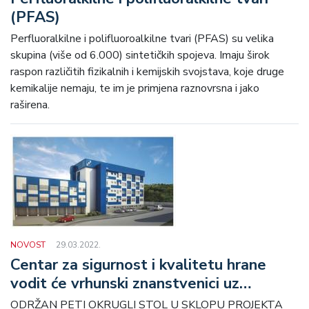
(PFAS)
Perfluoralkilne i polifluoroalkilne tvari (PFAS) su velika
skupina (više od 6.000) sintetičkih spojeva. Imaju širok
raspon različitih fizikalnih i kemijskih svojstava, koje druge
kemikalije nemaju, te im je primjena raznovrsna i jako
raširena.
NOVOST
29.03.2022.
Centar za sigurnost i kvalitetu hrane
vodit će vrhunski znanstvenici uz
najsuvremeniju infrastrukturu
ODRŽAN PETI OKRUGLI STOL U SKLOPU PROJEKTA