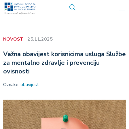
Skoči
Search
na
glavni
sadržaj
NOVOST
25.11.2025
Važna obavijest korisnicima usluga Službe
za mentalno zdravlje i prevenciju
ovisnosti
Oznake:
obavijest
Image