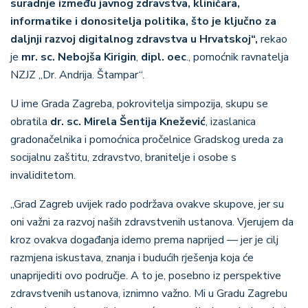
suradnje između javnog zdravstva, kliničara,
informatike i donositelja politika, što je ključno za
daljnji razvoj digitalnog zdravstva u Hrvatskoj“,
rekao
je
mr. sc.
Nebojša Kirigin
,
dipl. oec
., pomoćnik ravnatelja
NZJZ „Dr. Andrija. Štampar“.
U ime Grada Zagreba, pokrovitelja simpozija, skupu se
obratila
dr. sc.
Mirela Šentija Knežević
, izaslanica
gradonačelnika i pomoćnica pročelnice Gradskog ureda za
socijalnu zaštitu, zdravstvo, branitelje i osobe s
invaliditetom.
„Grad Zagreb uvijek rado podržava ovakve skupove, jer su
oni važni za razvoj naših zdravstvenih ustanova. Vjerujem da
kroz ovakva događanja idemo prema naprijed — jer je cilj
razmjena iskustava, znanja i budućih rješenja koja će
unaprijediti ovo područje. A to je, posebno iz perspektive
zdravstvenih ustanova, iznimno važno. Mi u Gradu Zagrebu