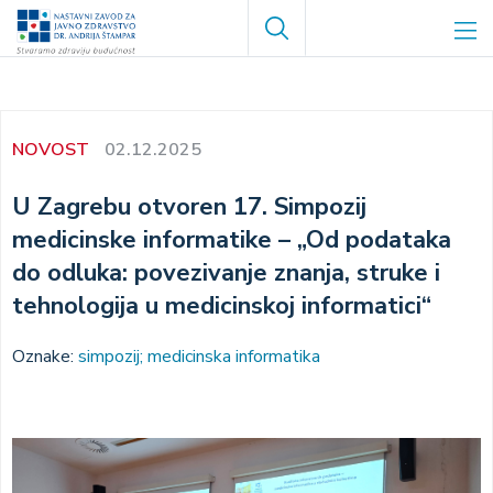
Skoči
Search
na
glavni
sadržaj
NOVOST
02.12.2025
U Zagrebu otvoren 17. Simpozij
medicinske informatike – „Od podataka
do odluka: povezivanje znanja, struke i
tehnologija u medicinskoj informatici“
Oznake:
simpozij; medicinska informatika
Image