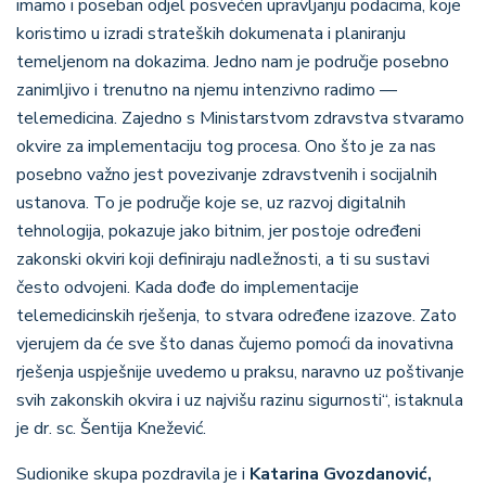
imamo i poseban odjel posvećen upravljanju podacima, koje
koristimo u izradi strateških dokumenata i planiranju
temeljenom na dokazima. Jedno nam je područje posebno
zanimljivo i trenutno na njemu intenzivno radimo —
telemedicina. Zajedno s Ministarstvom zdravstva stvaramo
okvire za implementaciju tog procesa. Ono što je za nas
posebno važno jest povezivanje zdravstvenih i socijalnih
ustanova. To je područje koje se, uz razvoj digitalnih
tehnologija, pokazuje jako bitnim, jer postoje određeni
zakonski okviri koji definiraju nadležnosti, a ti su sustavi
često odvojeni. Kada dođe do implementacije
telemedicinskih rješenja, to stvara određene izazove. Zato
vjerujem da će sve što danas čujemo pomoći da inovativna
rješenja uspješnije uvedemo u praksu, naravno uz poštivanje
svih zakonskih okvira i uz najvišu razinu sigurnosti“, istaknula
je dr. sc. Šentija Knežević.
Sudionike skupa pozdravila je i
Katarina Gvozdanović,