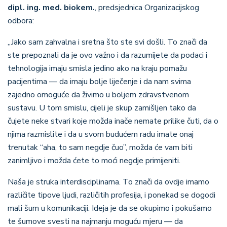
dipl. ing. med. biokem.
, predsjednica Organizacijskog
odbora:
„Jako sam zahvalna i sretna što ste svi došli. To znači da
ste prepoznali da je ovo važno i da razumijete da podaci i
tehnologija imaju smisla jedino ako na kraju pomažu
pacijentima — da imaju bolje liječenje i da nam svima
zajedno omoguće da živimo u boljem zdravstvenom
sustavu. U tom smislu, cijeli je skup zamišljen tako da
čujete neke stvari koje možda inače nemate prilike čuti, da o
njima razmislite i da u svom budućem radu imate onaj
trenutak “aha, to sam negdje čuo”, možda će vam biti
zanimljivo i možda ćete to moći negdje primijeniti.
Naša je struka interdisciplinarna. To znači da ovdje imamo
različite tipove ljudi, različitih profesija, i ponekad se dogodi
mali šum u komunikaciji. Ideja je da se okupimo i pokušamo
te šumove svesti na najmanju moguću mjeru — da