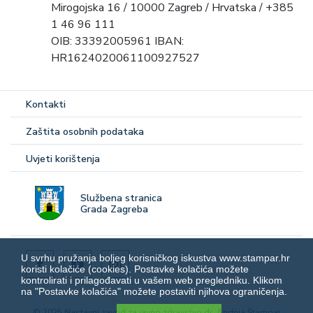
Mirogojska 16 / 10000 Zagreb / Hrvatska / +385
1 46 96 111
OIB: 33392005961 IBAN:
HR1624020061100927527
Kontakti
Zaštita osobnih podataka
Uvjeti korištenja
Službena stranica
Grada Zagreba
U svrhu pružanja boljeg korisničkog iskustva www.stampar.hr
koristi kolačiće (cookies). Postavke kolačića možete
kontrolirati i prilagođavati u vašem web pregledniku. Klikom
na "Postavke kolačića" možete postaviti njihova ograničenja.
© 2025 Nastavni zavod za javno zdravstvo dr. Andrija Štampar