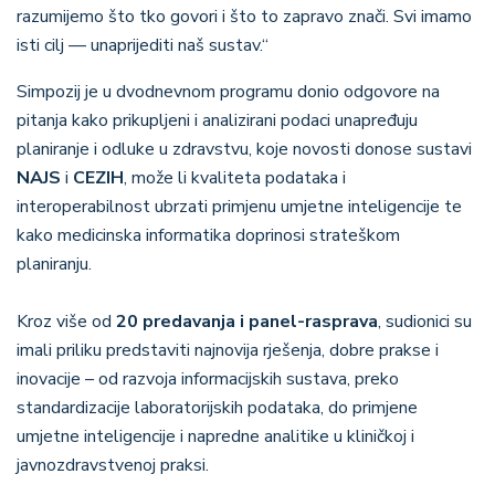
razumijemo što tko govori i što to zapravo znači. Svi imamo
isti cilj — unaprijediti naš sustav.“
Simpozij je u dvodnevnom programu donio odgovore na
pitanja kako prikupljeni i analizirani podaci unapređuju
planiranje i odluke u zdravstvu, koje novosti donose sustavi
NAJS
i
CEZIH
, može li kvaliteta podataka i
interoperabilnost ubrzati primjenu umjetne inteligencije te
kako medicinska informatika doprinosi strateškom
planiranju.
Kroz više od
20 predavanja i panel-rasprava
, sudionici su
imali priliku predstaviti najnovija rješenja, dobre prakse i
inovacije – od razvoja informacijskih sustava, preko
standardizacije laboratorijskih podataka, do primjene
umjetne inteligencije i napredne analitike u kliničkoj i
javnozdravstvenoj praksi.