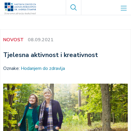
Skoči
Search
na
glavni
sadržaj
NOVOST
08.09.2021
Tjelesna aktivnost i kreativnost
Oznake:
Hodanjem do zdravlja
Image