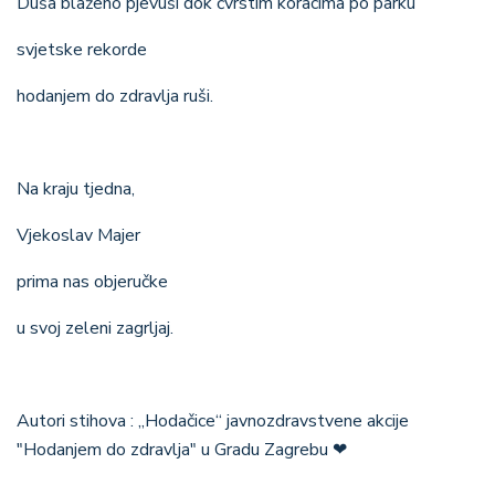
Duša blaženo pjevuši dok čvrstim koracima po parku
svjetske rekorde
hodanjem do zdravlja ruši.
Na kraju tjedna,
Vjekoslav Majer
prima nas objeručke
u svoj zeleni zagrljaj.
Autori stihova : „Hodačice“ javnozdravstvene akcije
"Hodanjem do zdravlja" u Gradu Zagrebu
❤