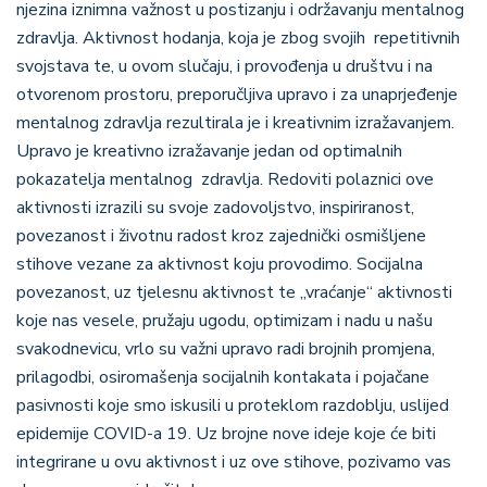
njezina iznimna važnost u postizanju i održavanju mentalnog
zdravlja. Aktivnost hodanja, koja je zbog svojih repetitivnih
svojstava te, u ovom slučaju, i provođenja u društvu i na
otvorenom prostoru, preporučljiva upravo i za unaprjeđenje
mentalnog zdravlja rezultirala je i kreativnim izražavanjem.
Upravo je kreativno izražavanje jedan od optimalnih
pokazatelja mentalnog zdravlja. Redoviti polaznici ove
aktivnosti izrazili su svoje zadovoljstvo, inspiriranost,
povezanost i životnu radost kroz zajednički osmišljene
stihove vezane za aktivnost koju provodimo. Socijalna
povezanost, uz tjelesnu aktivnost te „vraćanje“ aktivnosti
koje nas vesele, pružaju ugodu, optimizam i nadu u našu
svakodnevicu, vrlo su važni upravo radi brojnih promjena,
prilagodbi, osiromašenja socijalnih kontakata i pojačane
pasivnosti koje smo iskusili u proteklom razdoblju, uslijed
epidemije COVID-a 19. Uz brojne nove ideje koje će biti
integrirane u ovu aktivnost i uz ove stihove, pozivamo vas