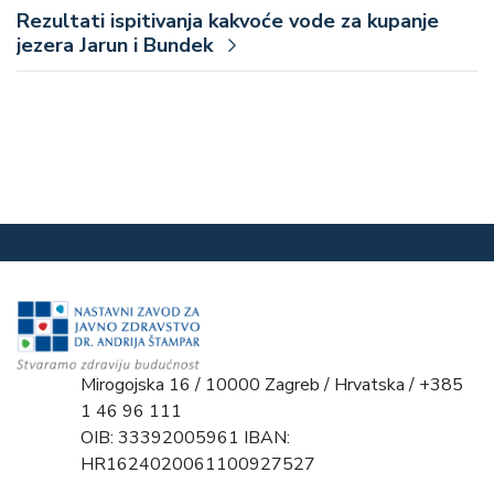
Rezultati ispitivanja kakvoće vode za kupanje
jezera Jarun i Bundek
Mirogojska 16 / 10000 Zagreb / Hrvatska / +385
1 46 96 111
OIB: 33392005961 IBAN:
HR1624020061100927527