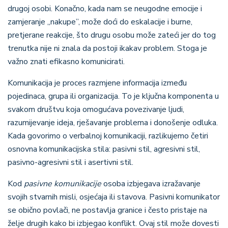
drugoj osobi. Konačno, kada nam se neugodne emocije i
zamjeranje ,,nakupe
”
, može doći do eskalacije i burne,
pretjerane reakcije, što drugu osobu može zateći jer do tog
trenutka nije ni znala da postoji ikakav problem. Stoga je
važno znati efikasno komunicirati.
Komunikacija je proces razmjene informacija između
pojedinaca, grupa ili organizacija. To je ključna komponenta u
svakom društvu koja omogućava povezivanje ljudi,
razumijevanje ideja, rješavanje problema i donošenje odluka.
Kada govorimo o verbalnoj komunikaciji, razlikujemo četiri
osnovna komunikacijska stila: pasivni stil, agresivni stil,
pasivno-agresivni stil i asertivni stil.
Kod
pasivne komunikacije
osoba izbjegava izražavanje
svojih stvarnih misli, osjećaja ili stavova. Pasivni komunikator
se obično povlači, ne postavlja granice i često pristaje na
želje drugih kako bi izbjegao konflikt. Ovaj stil može dovesti