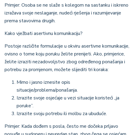
Primjer
: Osoba se ne slaže s kolegom na sastanku i iskreno
izražava svoje neslaganje, nudeći rješenja i razumijevanje
prema stavovima drugih.
Kako vježbati asertivnu komunikaciju?
Postoje različite formulacije u okviru asertivne komunikacije,
ovisno o tome koju poruku želite prenijeti. Ako, primjerice,
želite izraziti nezadovoljstvo zbog određenog ponašanja i
potrebu za promjenom, možete slijediti tri koraka:
Mirno i jasno iznesite opis
situacije/problema/ponašanja.
Izrazite svoje osjećaje u vezi situacije koristeći ,,ja
poruke”.
Izrazite svoju potrebu ili molbu za ubuduće.
Primjer: Kada dođem s posla, često me dočeka prljavo
posuđe u sudoperu i neuredan stan, zbog čega se osjećam