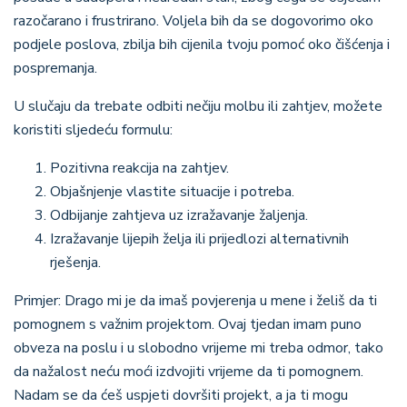
razočarano i frustrirano. Voljela bih da se dogovorimo oko
podjele poslova, zbilja bih cijenila tvoju pomoć oko čišćenja i
pospremanja.
U slučaju da trebate odbiti nečiju molbu ili zahtjev, možete
koristiti sljedeću formulu:
Pozitivna reakcija na zahtjev.
Objašnjenje vlastite situacije i potreba.
Odbijanje zahtjeva uz izražavanje žaljenja.
Izražavanje lijepih želja ili prijedlozi alternativnih
rješenja.
Primjer: Drago mi je da imaš povjerenja u mene i želiš da ti
pomognem s važnim projektom. Ovaj tjedan imam puno
obveza na poslu i u slobodno vrijeme mi treba odmor, tako
da nažalost neću moći izdvojiti vrijeme da ti pomognem.
Nadam se da ćeš uspjeti dovršiti projekt, a ja ti mogu