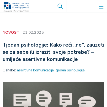
Skoči
Search
na
glavni
sadržaj
NOVOST
21.02.2025
Tjedan psihologije: Kako reći ,,ne'', zauzeti
se za sebe ili izraziti svoje potrebe? –
umijeće asertivne komunikacije
Oznake:
asertivna komunikacija; tjedan psihologije
Image