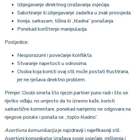
Izbjegavanje direktnog izražavanja osjećaja.
Sabotiranje ili izbjegavanje zadatka u znak prosvjeda.
Ironija, sarkazam, tišina ili ,,hladna” ponašanja.
Ponekad korištenje manipulacija.
Posljedice
:
Nesporazumi i povećanje konflikta.
Stvaranje napetosti u odnosima.
Osoba koja koristi ovaj stil može postati frustrirana,
jer ne rješava direktno problem.
Primjer
: Osobi smeta što njezin partner puno radi i što se
rijetko viđaju, no umjesto da to izravno kaže, koristi
sarkastične komentare, ponekad namjerno ne odgovara na
njegove poruke i ponaša se ,,toplo-hladno”.
Asertivna komunikacija
je najzdraviji i najefikasniji stil.
Asertivni komunikator izražava svoje osjećaje, mišljenja i