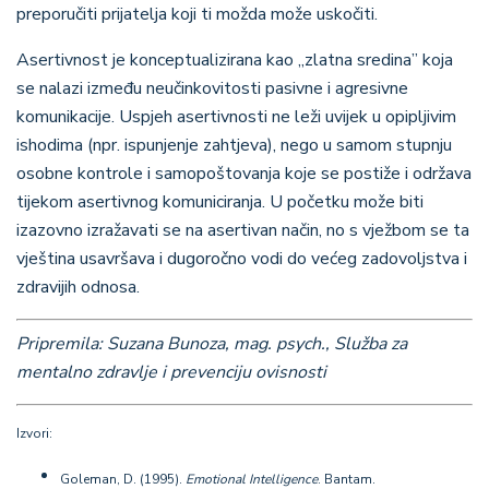
preporučiti prijatelja koji ti možda može uskočiti.
Asertivnost je konceptualizirana kao ,,zlatna sredina
”
koja
se nalazi između neučinkovitosti pasivne i agresivne
komunikacije. Uspjeh asertivnosti ne leži uvijek u opipljivim
ishodima (npr. ispunjenje zahtjeva), nego u samom stupnju
osobne kontrole i samopoštovanja koje se postiže i održava
tijekom asertivnog komuniciranja. U početku može biti
izazovno izražavati se na asertivan način, no s vježbom se ta
vještina usavršava i dugoročno vodi do većeg zadovoljstva i
zdravijih odnosa.
Pripremila: Suzana Bunoza, mag. psych., Služba za
mentalno zdravlje i prevenciju ovisnosti
Izvori:
Goleman, D. (1995).
Emotional Intelligence
. Bantam.