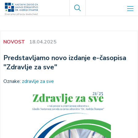
Skoči
Search
na
glavni
sadržaj
NOVOST
18.04.2025
Predstavljamo novo izdanje e-časopisa
"Zdravlje za sve"
Oznake:
zdravlje za sve
Image