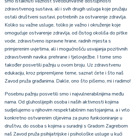
smo istaknuti važnost sveobuhvatne dostupnosti
zdravstvenog sustava, ali i svih drugih usluga koje pružaju
ostali društveni sustavi, potrebnih za ostvarenje zdravlja.
Koliko su važne usluge, toliko je važno i okruženje koje
omogućuje ostvarenje zdravlja, od čistog okoliša do pitke
vode, zdravstveno ispravne hrane, radnih mjesta s
primjerenim uvjetima, ali i mogućnošću usvajanja pozitivnih
zdravstvenih navika: prehrane i tjelovježbe. I tome smo
također posvetili pažnju u ovom broju. Uz zdravstvenu
edukaciju, kroz pripremljene teme, saznat ćete i što naš
Zavod pruža građanima. Dakle, ono što pišemo, mi i radimo!
Posebnu pažnju posvetili smo i najvulnerabilnijima među
nama. Od gluhoslijepih osoba i naših aktivnosti kojima
sudjelujemo u njihovim respektabilnim nastojanjima, a i vrlo
konkretno ostvarenim ciljevima za puno funkcioniranje u
društvu, do osoba s kojima u suradnji s Gradom Zagrebom
naš Zavod pruža psihijatrijske i psihološke usluge u kući