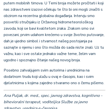
putem mobilnih timova. U Temi broja možete pročitati i koji
nas zdravstveni izazovi očekuju te što bi oni mogli značiti s
obzirom na recentna globalna događanja. Intervju smo
posvetili stručnjaku iz Državnog hidrometeorološkog
zavoda, koji se bavi kvalitetom zraka. Zrakom smo svi
povezani, prvim udahom krećemo u svoje životno putovanje,
dah je ujedno simbol i stvarnost našeg postojanja pa
saznajte o njemu i ono što možda do sada niste znali. Uz tu
važnu, kao i sve ostale jednako važne teme, želim vam
ugodno i spoznajno čitanje našeg novog broja.
Posebno zahvaljujem svim autorima i urednicima na
dodatnom trudu koji ulažu u ovaj e-časopis, kao i svim
djelatnicima s kojima zajedno stvaramo ono o čemu pišemo.
Ana Puljak, dr. med., spec. javnog zdravstva, kognitivno -
bihevioralni terapeut, voditeljica Službe za javno
zdravstvo, urednica e-časopisa