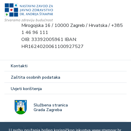
Mirogojska 16 / 10000 Zagreb / Hrvatska / +385
1 46 96 111
OIB: 33392005961 IBAN:
HR1624020061100927527
Kontakti
Zaštita osobnih podataka
Uvjeti korištenja
Službena stranica
Grada Zagreba
U svrhu pružanja boljeg korisničkog iskustva www.stampar.hr