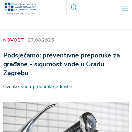
Skoči
Search
na
glavni
sadržaj
NOVOST
27.08.2025
Podsjećamo: preventivne preporuke za
građane - sigurnost vode u Gradu
Zagrebu
Oznake:
voda: preporuke; zdravlje
Image