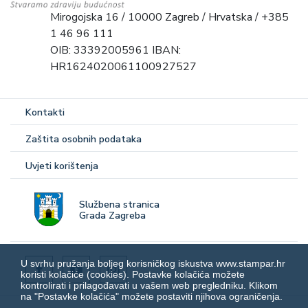
Mirogojska 16 / 10000 Zagreb / Hrvatska / +385
1 46 96 111
OIB: 33392005961 IBAN:
HR1624020061100927527
Kontakti
Zaštita osobnih podataka
Uvjeti korištenja
Službena stranica
Grada Zagreba
U svrhu pružanja boljeg korisničkog iskustva www.stampar.hr
koristi kolačiće (cookies). Postavke kolačića možete
kontrolirati i prilagođavati u vašem web pregledniku. Klikom
na "Postavke kolačića" možete postaviti njihova ograničenja.