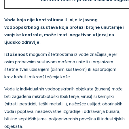
Voda koja nije kontrolirana ili nije iz javnog
vodoopskrbnog sustava koja prolazi brojne unutarnje i
vanjske kontrole, može imati negativan utjecaj na
ljudsko zdravlje.
Izloženost
mogućim štetnostima iz vode značajna je jer
osim probavnim sustavom možemo unijeti u organizam
štetne tvari udisanjem (dišnim sustavom) ili apsorpcijom
kroz kožu ili mikrooštećenja kože.
Voda iz individualnih vodoopskrbnih objekata (bunara) može
biti zagađena mikrobiološki (bakterije, virusi) ili kemijski
(nitrati, pesticidi, teški metali…), najčešće uslijed: oborinskih
voda i poplava, neadekvatne izgradnje i održavanja bunara,
blizine septičkih jama, poljoprivrednih površina ili industrijskih
objekata.