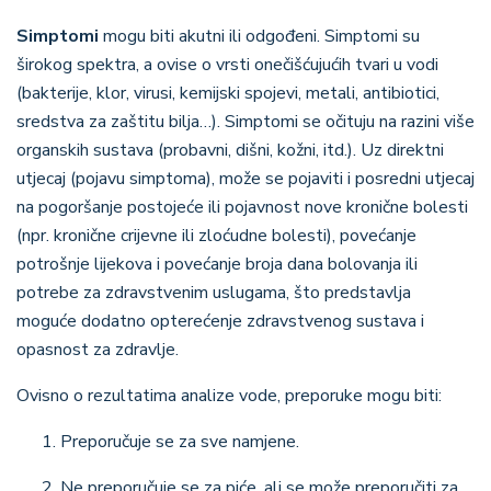
Simptomi
mogu biti akutni ili odgođeni. Simptomi su
širokog spektra, a ovise o vrsti onečišćujućih tvari u vodi
(bakterije, klor, virusi, kemijski spojevi, metali, antibiotici,
sredstva za zaštitu bilja…). Simptomi se očituju na razini više
organskih sustava (probavni, dišni, kožni, itd.). Uz direktni
utjecaj (pojavu simptoma), može se pojaviti i posredni utjecaj
na pogoršanje postojeće ili pojavnost nove kronične bolesti
(npr. kronične crijevne ili zloćudne bolesti), povećanje
potrošnje lijekova i povećanje broja dana bolovanja ili
potrebe za zdravstvenim uslugama, što predstavlja
moguće dodatno opterećenje zdravstvenog sustava i
opasnost za zdravlje.
Ovisno o rezultatima analize vode, preporuke mogu biti:
Preporučuje se za sve namjene.
Ne preporučuje se za piće, ali se može preporučiti za