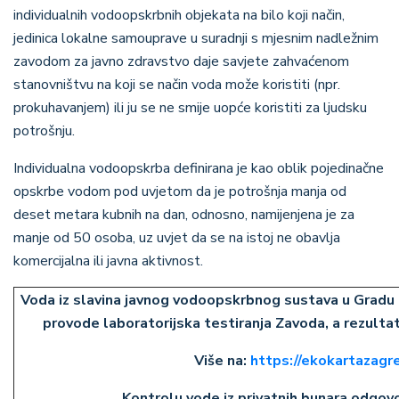
individualnih vodoopskrbnih objekata na bilo koji način,
jedinica lokalne samouprave u suradnji s mjesnim nadležnim
zavodom za javno zdravstvo daje savjete zahvaćenom
stanovništvu na koji se način voda može koristiti (npr.
prokuhavanjem) ili ju se ne smije uopće koristiti za ljudsku
potrošnju.
Individualna vodoopskrba definirana je kao oblik pojedinačne
opskrbe vodom pod uvjetom da je potrošnja manja od
deset metara kubnih na dan, odnosno, namijenjena je za
manje od 50 osoba, uz uvjet da se na istoj ne obavlja
komercijalna ili javna aktivnost.
Voda iz slavina javnog vodoopskrbnog sustava u Gradu 
provode laboratorijska testiranja Zavoda, a rezulta
Više na:
https://ekokartazagr
Kontrolu vode iz privatnih bunara odgovor