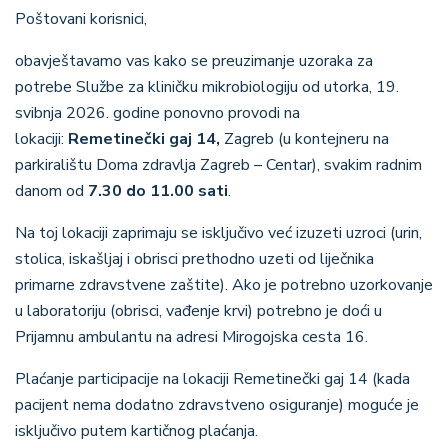
Poštovani korisnici,
obavještavamo vas kako se preuzimanje uzoraka za
potrebe Službe za kliničku mikrobiologiju od utorka, 19.
svibnja 2026. godine ponovno provodi na
lokaciji:
Remetinečki gaj 14,
Zagreb (u kontejneru na
parkiralištu Doma zdravlja Zagreb – Centar), svakim radnim
danom od
7.30 do 11.00 sati
.
Na toj lokaciji zaprimaju se isključivo već izuzeti uzroci (urin,
stolica, iskašljaj i obrisci prethodno uzeti od liječnika
primarne zdravstvene zaštite). Ako je potrebno uzorkovanje
u laboratoriju (obrisci, vađenje krvi) potrebno je doći u
Prijamnu ambulantu na adresi Mirogojska cesta 16.
Plaćanje participacije na lokaciji Remetinečki gaj 14 (kada
pacijent nema dodatno zdravstveno osiguranje) moguće je
isključivo putem kartičnog plaćanja.