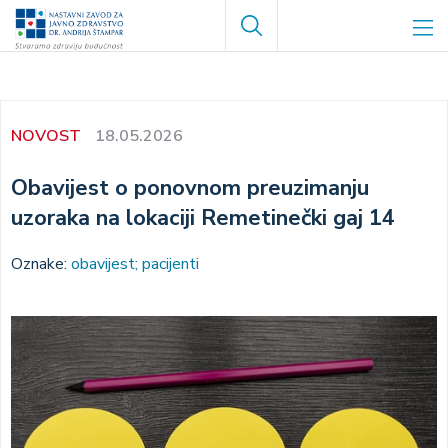
Skoči
Search
na
glavni
sadržaj
NOVOST
18.05.2026
Obavijest o ponovnom preuzimanju
uzoraka na lokaciji Remetinečki gaj 14
Oznake:
obavijest; pacijenti
Image