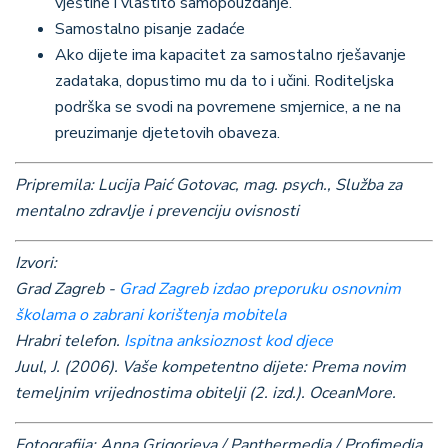
vještine i vlastito samopouzdanje.
Samostalno pisanje zadaće
Ako dijete ima kapacitet za samostalno rješavanje
zadataka, dopustimo mu da to i učini. Roditeljska
podrška se svodi na povremene smjernice, a ne na
preuzimanje djetetovih obaveza.
Pripremila: Lucija Paić Gotovac, mag. psych., Služba za
mentalno zdravlje i prevenciju ovisnosti
Izvori:
Grad Zagreb -
Grad Zagreb izdao preporuku osnovnim
školama o zabrani korištenja mobitela
Hrabri telefon.
Ispitna anksioznost kod djece
Juul, J. (2006). Vaše kompetentno dijete: Prema novim
temeljnim vrijednostima obitelji (2. izd.). OceanMore.
Fotografija: Anna Grigorjeva / Panthermedia / Profimedia