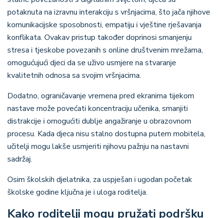
potaknuta na izravnu interakciju s vršnjacima, što jača njihove
komunikacijske sposobnosti, empatiju i vještine rješavanja
konflikata. Ovakav pristup također doprinosi smanjenju
stresa i tjeskobe povezanih s online društvenim mrežama,
omogućujući djeci da se uživo usmjere na stvaranje
kvalitetnih odnosa sa svojim vršnjacima.
Dodatno, ograničavanje vremena pred ekranima tijekom
nastave može povećati koncentraciju učenika, smanjiti
distrakcije i omogućiti dublje angažiranje u obrazovnom
procesu. Kada djeca nisu stalno dostupna putem mobitela,
učitelji mogu lakše usmjeriti njihovu pažnju na nastavni
sadržaj.
Osim školskih djelatnika, za uspješan i ugodan početak
školske godine ključna je i uloga roditelja.
Kako roditelji mogu pružati podršku