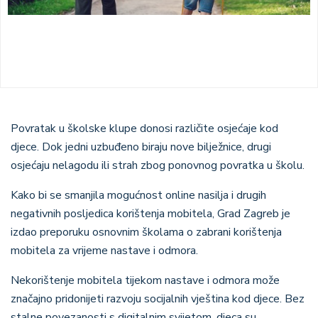
Povratak u školske klupe donosi različite osjećaje kod
djece. Dok jedni uzbuđeno biraju nove bilježnice, drugi
osjećaju nelagodu ili strah zbog ponovnog povratka u školu.
Kako bi se smanjila mogućnost online nasilja i drugih
negativnih posljedica korištenja mobitela, Grad Zagreb je
izdao preporuku osnovnim školama o zabrani korištenja
mobitela za vrijeme nastave i odmora.
Nekorištenje mobitela tijekom nastave i odmora može
značajno pridonijeti razvoju socijalnih vještina kod djece. Bez
stalne povezanosti s digitalnim svijetom, djeca su