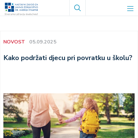
Skoči
Search
na
glavni
sadržaj
NOVOST
05.09.2025
Kako podržati djecu pri povratku u školu?
Image