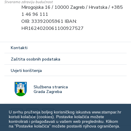
Mirogojska 16 / 10000 Zagreb / Hrvatska / +385
1 46 96 111
OIB: 33392005961 IBAN:
HR1624020061100927527
Kontakti
Zaštita osobnih podataka
Uvjeti korištenja
Službena stranica
Grada Zagreba
U svrhu pružanja boljeg korisničkog iskustva www.stampar.hr
koristi kolačiće (cookies). Postavke kolačića možete
kontrolirati i prilagođavati u vašem web pregledniku. Klikom
na "Postavke kolačića" možete postaviti njihova ograničenja.