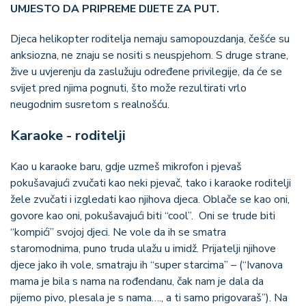
UMJESTO DA PRIPREME DIJETE ZA PUT.
Djeca helikopter roditelja nemaju samopouzdanja, češće su
anksiozna, ne znaju se nositi s neuspjehom. S druge strane,
žive u uvjerenju da zaslužuju određene privilegije, da će se
svijet pred njima pognuti, što može rezultirati vrlo
neugodnim susretom s realnošću.
Karaoke - roditelji
Kao u karaoke baru, gdje uzmeš mikrofon i pjevaš
pokušavajući zvučati kao neki pjevač, tako i karaoke roditelji
žele zvučati i izgledati kao njihova djeca. Oblače se kao oni,
govore kao oni, pokušavajući biti “cool”. Oni se trude biti
“kompići” svojoj djeci. Ne vole da ih se smatra
staromodnima, puno truda ulažu u imidž. Prijatelji njihove
djece jako ih vole, smatraju ih “super starcima” – (“Ivanova
mama je bila s nama na rođendanu, čak nam je dala da
pijemo pivo, plesala je s nama…., a ti samo prigovaraš”). Na