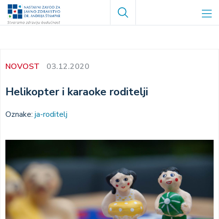
Skoči
Search
na
glavni
sadržaj
NOVOST
03.12.2020
Helikopter i karaoke roditelji
Oznake:
ja-roditelj
Image