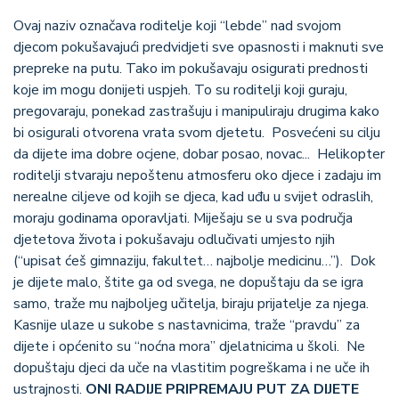
Ovaj naziv označava roditelje koji “lebde” nad svojom
djecom pokušavajući predvidjeti sve opasnosti i maknuti sve
prepreke na putu. Tako im pokušavaju osigurati prednosti
koje im mogu donijeti uspjeh. To su roditelji koji guraju,
pregovaraju, ponekad zastrašuju i manipuliraju drugima kako
bi osigurali otvorena vrata svom djetetu. Posvećeni su cilju
da dijete ima dobre ocjene, dobar posao, novac... Helikopter
roditelji stvaraju nepoštenu atmosferu oko djece i zadaju im
nerealne ciljeve od kojih se djeca, kad uđu u svijet odraslih,
moraju godinama oporavljati. Miješaju se u sva područja
djetetova života i pokušavaju odlučivati umjesto njih
(“upisat ćeš gimnaziju, fakultet… najbolje medicinu…”). Dok
je dijete malo, štite ga od svega, ne dopuštaju da se igra
samo, traže mu najboljeg učitelja, biraju prijatelje za njega.
Kasnije ulaze u sukobe s nastavnicima, traže “pravdu” za
dijete i općenito su “noćna mora” djelatnicima u školi. Ne
dopuštaju djeci da uče na vlastitim pogreškama i ne uče ih
ustrajnosti.
ONI RADIJE PRIPREMAJU PUT ZA DIJETE