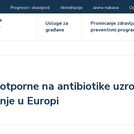
Prognoze i obavijesti
Akreditacije
Javna nabava
Og
ger
a
Usluge za
Promicanje zdravlja
e
građane
preventivni progra
e
e otporne na antibiotike uzr
nje u Europi