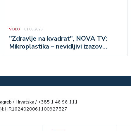
VIDEO
01.06.2026.
"Zdravlje na kvadrat", NOVA TV:
Mikroplastika – nevidljivi izazov
modernog doba
agreb / Hrvatska / +385 1 46 96 111
AN: HR1624020061100927527