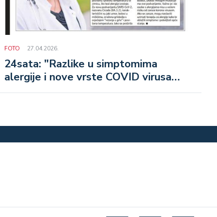
FOTO
27.04.2026.
24sata: "Razlike u simptomima
alergije i nove vrste COVID virusa
Cicade"