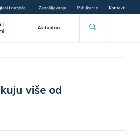
lasi i natječaji
Zapošljavanja
Publikacije
Kontakti
 i
Search
Aktualno
mi
okuju više od