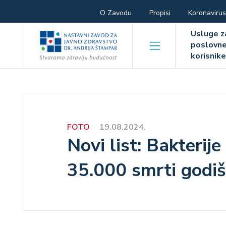
Skoči
Hamburger
O Zavodu
Propisi
Koronavirus
na
Hambur
glavni
menu
Usluge z
sadržaj
poslovn
menu
korisnik
FOTO
19.08.2024.
Novi list: Bakterij
35.000 smrti godiš