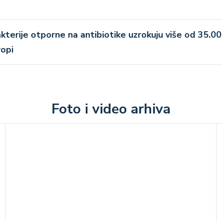
akterije otporne na antibiotike uzrokuju više od 35.0
ropi
Foto i video arhiva