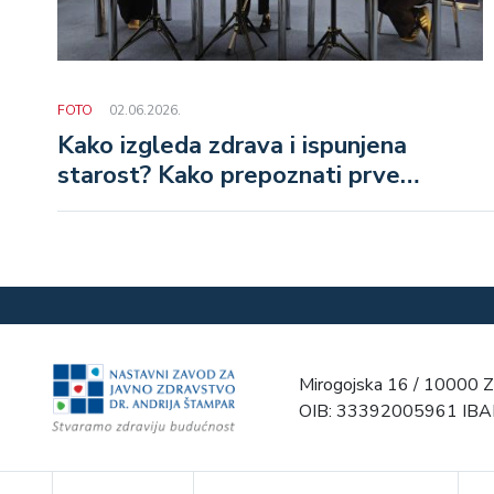
FOTO
02.06.2026.
Kako izgleda zdrava i ispunjena
starost? Kako prepoznati prve
znakove demencije i zašto je važno
govoriti o mentalnom zdravlju starijih
osoba?
Mirogojska 16 / 10000 Z
OIB: 33392005961 IB