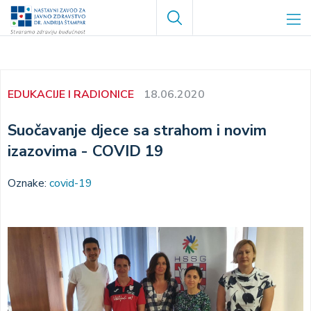
Skoči
Search
na
glavni
sadržaj
EDUKACIJE I RADIONICE
18.06.2020
Suočavanje djece sa strahom i novim
izazovima - COVID 19
Oznake:
covid-19
Image