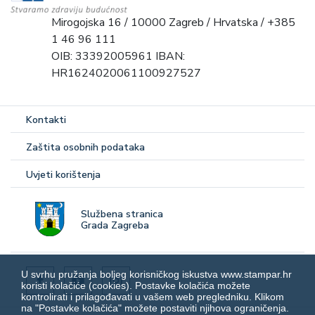
Mirogojska 16 / 10000 Zagreb / Hrvatska / +385
1 46 96 111
OIB: 33392005961 IBAN:
HR1624020061100927527
Kontakti
Zaštita osobnih podataka
Uvjeti korištenja
Službena stranica
Grada Zagreba
U svrhu pružanja boljeg korisničkog iskustva www.stampar.hr
koristi kolačiće (cookies). Postavke kolačića možete
kontrolirati i prilagođavati u vašem web pregledniku. Klikom
na "Postavke kolačića" možete postaviti njihova ograničenja.