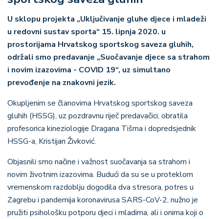
U sklopu projekta „Uključivanje gluhe djece i mladeži
u redovni sustav sporta“ 15. lipnja 2020. u
prostorijama Hrvatskog sportskog saveza gluhih,
održali smo predavanje „Suočavanje djece sa strahom
i novim izazovima - COVID 19“, uz simultano
prevođenje na znakovni jezik.
Okupljenim se članovima Hrvatskog sportskog saveza
gluhih (HSSG), uz pozdravnu riječ predavačici, obratila
profesorica kineziologije Dragana Tišma i dopredsjednik
HSSG-a, Kristijan Živković.
Objasnili smo načine i važnost suočavanja sa strahom i
novim životnim izazovima. Budući da su se u proteklom
vremenskom razdoblju dogodila dva stresora, potres u
Zagrebu i pandemija koronavirusa SARS-CoV-2, nužno je
pružiti psihološku potporu djeci i mladima, ali i onima koji o