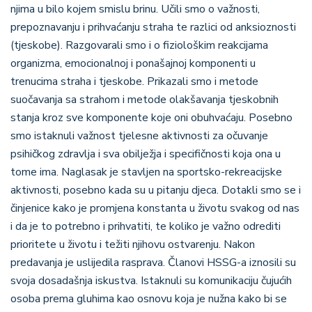
njima u bilo kojem smislu brinu. Učili smo o važnosti,
prepoznavanju i prihvaćanju straha te razlici od anksioznosti
(tjeskobe). Razgovarali smo i o fiziološkim reakcijama
organizma, emocionalnoj i ponašajnoj komponenti u
trenucima straha i tjeskobe. Prikazali smo i metode
suočavanja sa strahom i metode olakšavanja tjeskobnih
stanja kroz sve komponente koje oni obuhvaćaju. Posebno
smo istaknuli važnost tjelesne aktivnosti za očuvanje
psihičkog zdravlja i sva obilježja i specifičnosti koja ona u
tome ima. Naglasak je stavljen na sportsko-rekreacijske
aktivnosti, posebno kada su u pitanju djeca. Dotakli smo se i
činjenice kako je promjena konstanta u životu svakog od nas
i da je to potrebno i prihvatiti, te koliko je važno odrediti
prioritete u životu i težiti njihovu ostvarenju. Nakon
predavanja je uslijedila rasprava. Članovi HSSG-a iznosili su
svoja dosadašnja iskustva. Istaknuli su komunikaciju čujućih
osoba prema gluhima kao osnovu koja je nužna kako bi se