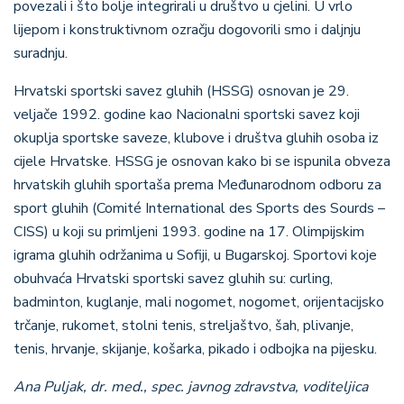
povezali i što bolje integrirali u društvo u cjelini. U vrlo
lijepom i konstruktivnom ozračju dogovorili smo i daljnju
suradnju.
Hrvatski sportski savez gluhih (HSSG) osnovan je 29.
veljače 1992. godine kao Nacionalni sportski savez koji
okuplja sportske saveze, klubove i društva gluhih osoba iz
cijele Hrvatske. HSSG je osnovan kako bi se ispunila obveza
hrvatskih gluhih sportaša prema Međunarodnom odboru za
sport gluhih (Comité International des Sports des Sourds –
CISS) u koji su primljeni 1993. godine na 17. Olimpijskim
igrama gluhih održanima u Sofiji, u Bugarskoj. Sportovi koje
obuhvaća Hrvatski sportski savez gluhih su: curling,
badminton, kuglanje, mali nogomet, nogomet, orijentacijsko
trčanje, rukomet, stolni tenis, streljaštvo, šah, plivanje,
tenis, hrvanje, skijanje, košarka, pikado i odbojka na pijesku.
Ana Puljak, dr. med., spec. javnog zdravstva, voditeljica