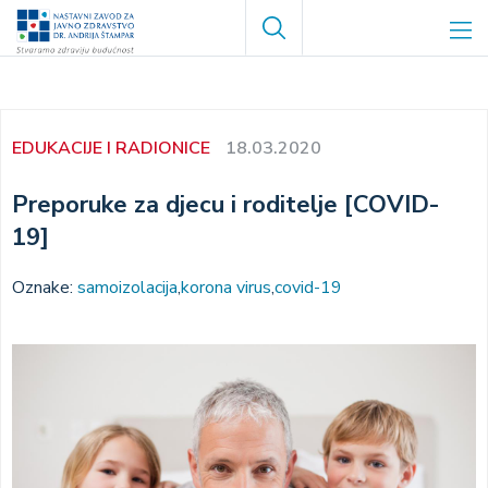
Skoči
Search
na
glavni
sadržaj
EDUKACIJE I RADIONICE
18.03.2020
Preporuke za djecu i roditelje [COVID-
19]
Oznake:
samoizolacija
korona virus
covid-19
Image