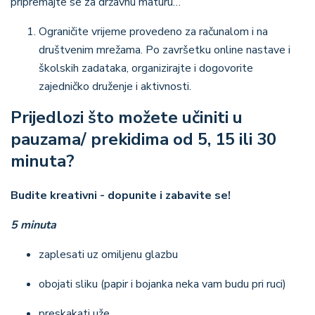
pripremajte se za državnu maturu…
Ograničite vrijeme provedeno za računalom i na
društvenim mrežama. Po završetku online nastave i
školskih zadataka, organizirajte i dogovorite
zajedničko druženje i aktivnosti.
Prijedlozi što možete učiniti u
pauzama/ prekidima od 5, 15 ili 30
minuta?
Budite kreativni - dopunite i zabavite se!
5 minuta
zaplesati uz omiljenu glazbu
obojati sliku (papir i bojanka neka vam budu pri ruci)
preskakati uže