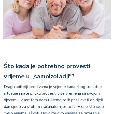
Što kada je potrebno provesti
vrijeme u „samoizolaciji“?
Dragi roditelji, pred vama je vrijeme kada zbog trenutne
situacije imate priliku provesti više vremena sa svojom
djecom u vlastitom domu. Nemojte ih prisiljavati da cijeli
dan sjede za stolom i računalom jer to NIJE ono što rade
cijelo vrijeme u školi. Odvojite ovo vrijeme za razvijanje