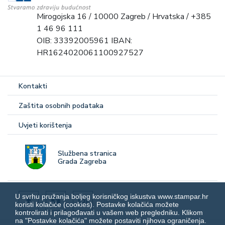
Mirogojska 16 / 10000 Zagreb / Hrvatska / +385
1 46 96 111
OIB: 33392005961 IBAN:
HR1624020061100927527
Kontakti
Zaštita osobnih podataka
Uvjeti korištenja
Službena stranica
Grada Zagreba
U svrhu pružanja boljeg korisničkog iskustva www.stampar.hr
koristi kolačiće (cookies). Postavke kolačića možete
kontrolirati i prilagođavati u vašem web pregledniku. Klikom
na "Postavke kolačića" možete postaviti njihova ograničenja.