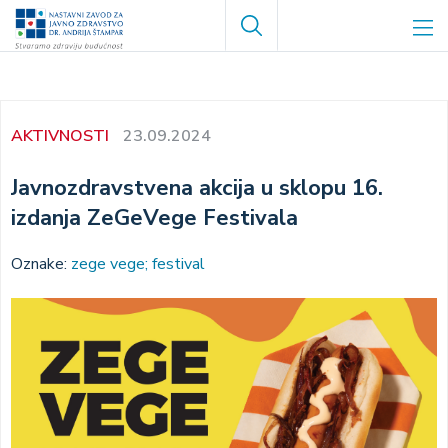
Skoči
Search
na
glavni
sadržaj
AKTIVNOSTI
23.09.2024
Javnozdravstvena akcija u sklopu 16.
izdanja ZeGeVege Festivala
Oznake:
zege vege; festival
Image