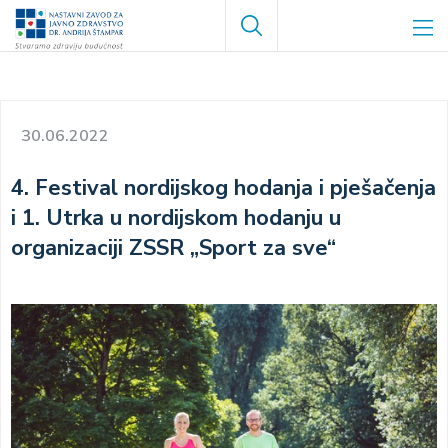
Skoči
Search
na
glavni
sadržaj
30.06.2022
4. Festival nordijskog hodanja i pješačenja
i 1. Utrka u nordijskom hodanju u
organizaciji ZSSR „Sport za sve“
Image