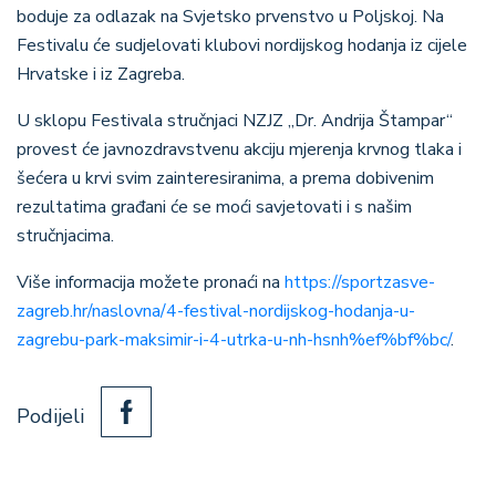
boduje za odlazak na Svjetsko prvenstvo u Poljskoj. Na
Festivalu će sudjelovati klubovi nordijskog hodanja iz cijele
Hrvatske i iz Zagreba.
U sklopu Festivala stručnjaci NZJZ „Dr. Andrija Štampar“
provest će javnozdravstvenu akciju mjerenja krvnog tlaka i
šećera u krvi svim zainteresiranima, a prema dobivenim
rezultatima građani će se moći savjetovati i s našim
stručnjacima.
Više informacija možete pronaći na
https://sportzasve-
zagreb.hr/naslovna/4-festival-nordijskog-hodanja-u-
zagrebu-park-maksimir-i-4-utrka-u-nh-hsnh%ef%bf%bc/
.
Podijeli